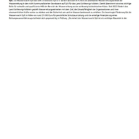
in
Presse
#
SH
Staatssekretärin Magdalena Finke
Wasserrettungseinheit
DIESEN BEITRAG TEILEN