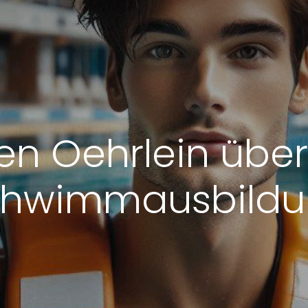
en Oehrlein üb
chwimmausbildu