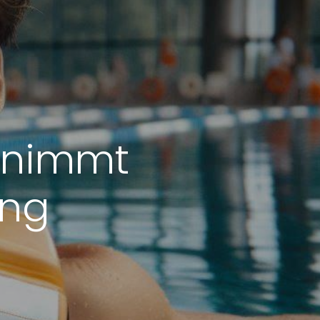
ernimmt
ng