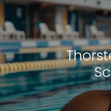
Thorst
S