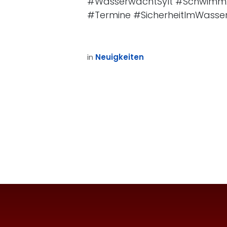
#WasserwachtSylt #SchwimmAu
Wie können wir helfen?
Rufen
#Termine #SicherheitImWasse
Kontaktiere uns
+49 
jederzeit
in
Neuigkeiten