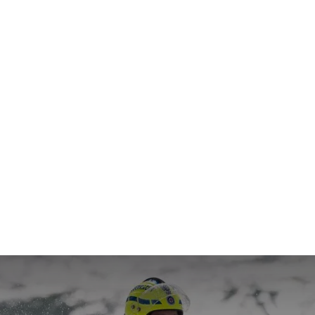
 Sie uns an
4651 836350
Home
•
Über uns
•
Sponsorin