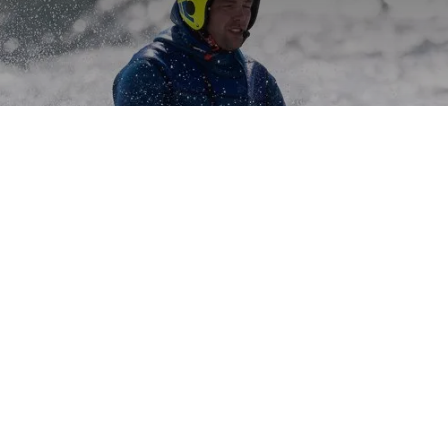
Unterstützt d
sonen vermutlic