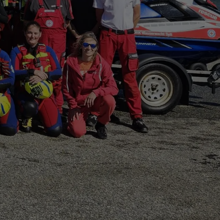
g
•
Impressum
•
Datenschutzerklärung
urch
Odoo
- Die #1
Open-Source-E-Commerce