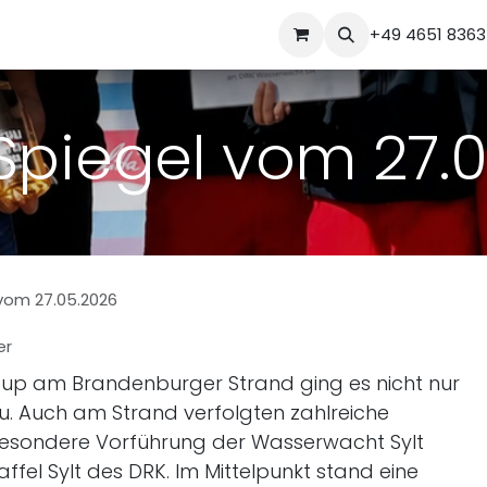
uns
Veranstaltungen
Impressionen
Sponsoring
+49 4651 836
Ko
 Spiegel vom 27.
 vom 27.05.2026
er
Cup am Brandenburger Strand ging es nicht nur
. Auch am Strand verfolgten zahlreiche
esondere Vorführung der Wasserwacht Sylt
el Sylt des DRK. Im Mittelpunkt stand eine