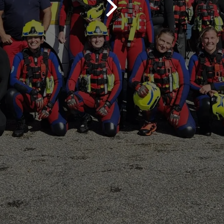
Home
•
Über uns
•
Sponsorin
Unterstützt d