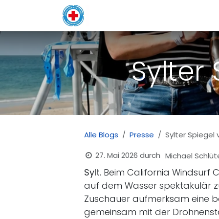
Zum Inhalt springen
Home
Neuigkeiten
Über 
Sylter
Alle Blogs
Presse
Sylter Spiegel
27. Mai 2026
durch
Michael Schlüt
Sylt.
Beim California Windsurf 
auf dem Wasser spektakulär zu
Zuschauer aufmerksam eine b
gemeinsam mit der Drohnenstaff